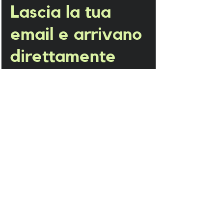
Lascia la tua 
email e arrivano 
direttamente 
nella tua casella
Email
*
ISCRIVITI
Accetto Privacy & Cookie Policy
sitiadarte@gmail.com
Whatsapp -
3381377728